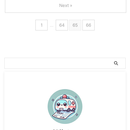
Next »
1
…
64
65
66