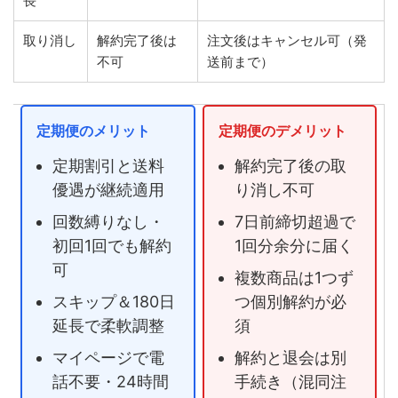
長
取り消し
解約完了後は
注文後はキャンセル可（発
不可
送前まで）
定期便のメリット
定期便のデメリット
定期割引と送料
解約完了後の取
優遇が継続適用
り消し不可
回数縛りなし・
7日前締切超過で
初回1回でも解約
1回分余分に届く
可
複数商品は1つず
スキップ＆180日
つ個別解約が必
延長で柔軟調整
須
マイページで電
解約と退会は別
話不要・24時間
手続き（混同注