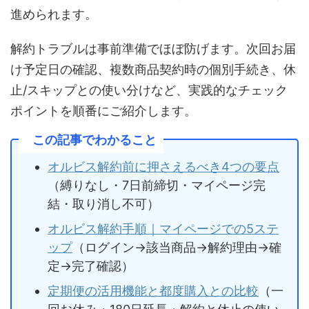
進められます。
解約トラブルは事前準備でほぼ防げます。次回お届
け予定日の確認、複数商品契約時の個別手続き、休
止/スキップとの使い分けなど、実践的なチェック
ポイントを順番にご紹介します。
この記事でわかること
オルビス解約前に押さえるべき4つの要点
（縛りなし・7日前締切・マイページ完
結・取り消し不可）
オルビス解約手順｜マイページでの5ステ
ップ
（ログイン→該当商品→解約理由→確
定→完了確認）
定期便の活用機能と都度購入との比較
（一