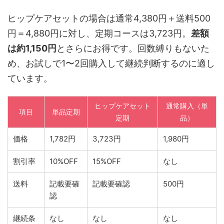
ヒップケアセットの場合は通常4,380円＋送料500
円＝4,880円に対し、定期コースは3,723円。
差額
は約1,150円
とさらにお得です。回数縛りもないた
め、お試しで1〜2回購入して継続判断するのに適し
ています。
ヒップケアセット
通常購入（単
項目
単品定期
定期
品）
価格
1,782円
3,723円
1,980円
割引率
10%OFF
15%OFF
なし
送料
記載要確
記載要確認
500円
認
継続条
なし
なし
なし