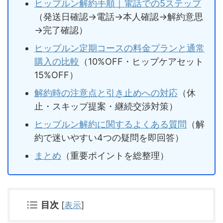
ヒップルン解約手順｜電話での5ステップ
（発送日確認→電話→本人確認→解約意思
→完了確認）
ヒップルン定期コースの料金プランと通常
購入の比較
（10%OFF・ヒップケアセット
15%OFF）
解約時の注意点と引き止めへの対応
（休
止・スキップ提案・継続交渉対策）
ヒップルン解約に関するよくある質問
（解
約で迷いやすい4つの疑問を即回答）
まとめ
（重要ポイントを総整理）
目次
[
表示
]