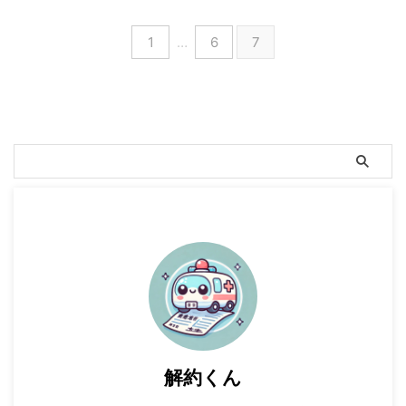
1
…
6
7
解約くん