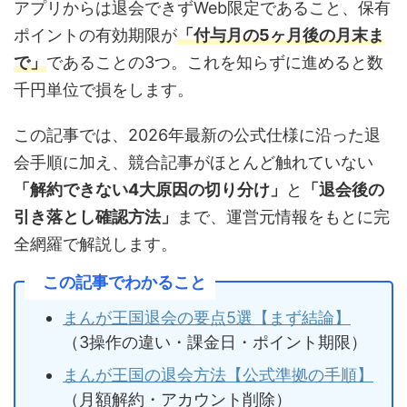
アプリからは退会できずWeb限定であること、保有
ポイントの有効期限が
「付与月の5ヶ月後の月末ま
で」
であることの3つ。これを知らずに進めると数
千円単位で損をします。
この記事では、2026年最新の公式仕様に沿った退
会手順に加え、競合記事がほとんど触れていない
「解約できない4大原因の切り分け」
と
「退会後の
引き落とし確認方法」
まで、運営元情報をもとに完
全網羅で解説します。
この記事でわかること
まんが王国退会の要点5選【まず結論】
（3操作の違い・課金日・ポイント期限）
まんが王国の退会方法【公式準拠の手順】
（月額解約・アカウント削除）