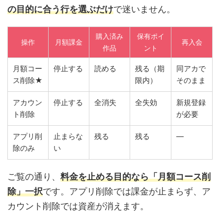
の目的に合う行を選ぶだけ
で迷いません。
購入済み
保有ポイ
操作
月額課金
再入会
作品
ント
月額コー
停止する
読める
残る（期
同アカで
ス削除★
限内）
そのまま
アカウン
停止する
全消失
全失効
新規登録
ト削除
が必要
アプリ削
止まらな
残る
残る
—
除のみ
い
ご覧の通り、
料金を止める目的なら「月額コース削
除」一択
です。アプリ削除では課金が止まらず、ア
カウント削除では資産が消えます。