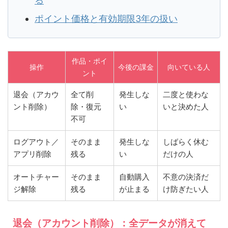
る
ポイント価格と有効期限3年の扱い
作品・ポイ
操作
今後の課金
向いている人
ント
退会（アカウ
全て削
発生しな
二度と使わな
ント削除）
除・復元
い
いと決めた人
不可
ログアウト／
そのまま
発生しな
しばらく休む
アプリ削除
残る
い
だけの人
オートチャー
そのまま
自動購入
不意の決済だ
ジ解除
残る
が止まる
け防ぎたい人
退会（アカウント削除）：全データが消えて