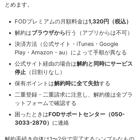
とめます。
FODプレミアムの月額料金は
1,320円（税込）
解約は
ブラウザから
行う（アプリからは不可）
決済方法（公式サイト・iTunes・Google
Play・Amazon・au）によって手順が異なる
公式サイト経由の場合は
解約と同時にサービス
停止
（日割りなし）
保有ポイントは
解約時に全て失効
する
二重登録・二重請求に注意し、解約後は全プラ
ットフォームで確認する
困ったときは
FODサポートセンター（050-
3033-2870）
に連絡
解約手続き自体は1〜2分で完了するシンプルなもの