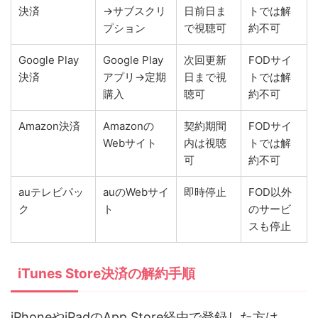
決済
→サブスクリ
日前日ま
トでは解
プション
で視聴可
約不可
Google Play
Google Play
次回更新
FODサイ
決済
アプリ→定期
日まで視
トでは解
購入
聴可
約不可
Amazon決済
Amazonの
契約期間
FODサイ
Webサイト
内は視聴
トでは解
可
約不可
auテレビパッ
auのWebサイ
即時停止
FOD以外
ク
ト
のサービ
スも停止
iTunes Store決済の解約手順
iPhoneやiPadのApp Store経由で登録した方は、