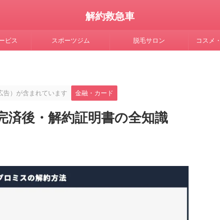
解約救急車
ービス
スポーツジム
脱毛サロン
コスメ
広告）が含まれています
金融・カード
完済後・解約証明書の全知識