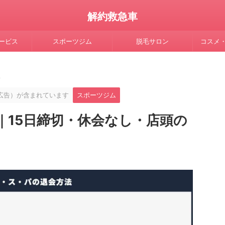
解約救急車
ービス
スポーツジム
脱毛サロン
コスメ
>
広告）が含まれています
スポーツジム
｜15日締切・休会なし・店頭の