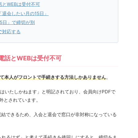
とWEBは受付不可
退会したい月の15日」
5日」で締切が別
で対応する
電話とWEBは受付不可
て本人がフロントで手続きする方法しかありません
。
付はいたしかねます」と明記されており、会員向けPDFで
象外とされています。
も完結できるため、入会と退会で窓口が非対称になっている
められるはず」と考えて手続きを後回しにすると、締切をま