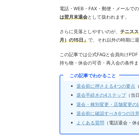
電話・WEB・FAX・郵便・メールで
は翌月末退会
として扱われます。
さらに見落としやすいのが、
テニスス
月）の15日」
で、それ以外の時期に
この記事では公式FAQと会員向けP
持ち物・休会の可否・再入会の条件ま
この記事でわかること
退会前に押さえる4つの要点
退会手続きの4ステップ
（当
退会・種別変更・店舗変更の
退会前に確認すべき6つの注
よくある質問
（電話退会・休