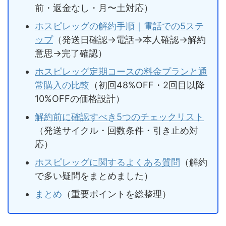
前・返金なし・月〜土対応）
ホスピレッグの解約手順｜電話での5ステ
ップ
（発送日確認→電話→本人確認→解約
意思→完了確認）
ホスピレッグ定期コースの料金プランと通
常購入の比較
（初回48%OFF・2回目以降
10%OFFの価格設計）
解約前に確認すべき5つのチェックリスト
（発送サイクル・回数条件・引き止め対
応）
ホスピレッグに関するよくある質問
（解約
で多い疑問をまとめました）
まとめ
（重要ポイントを総整理）