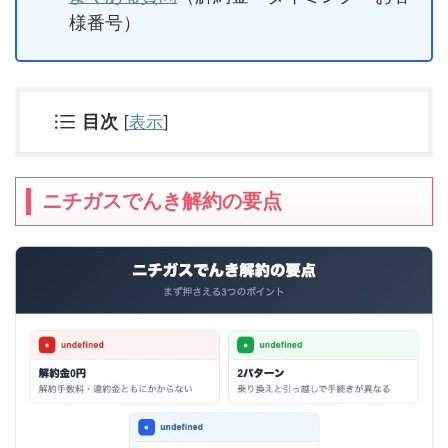
様番号）
目次
[
表示
]
ニチガスでんき解約の要点