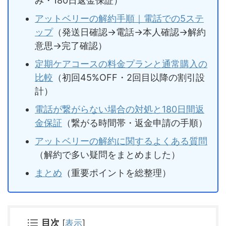
み・180日返金保証）
アットベリーの解約手順｜電話での5ステ
ップ
（発送日確認→電話→本人確認→解約
意思→完了確認）
定期ケアコースの料金プランと通常購入の
比較
（初回45%OFF・2回目以降の割引設
計）
電話が繋がらない場合の対処と180日間返
金保証
（繋がる時間帯・返金申請の手順）
アットベリーの解約に関するよくある質問
（解約で多い疑問をまとめました）
まとめ
（重要ポイントを総整理）
目次
[
表示
]