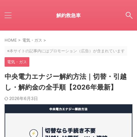
解約救急車
HOME
>
電気・ガス
>
※本サイトの記事内にはプロモーション（広告）が含まれています
電気・ガス
中央電力エナジー解約方法｜切替・引越
し・解約金の全手順【2026年最新】
2026年6月3日