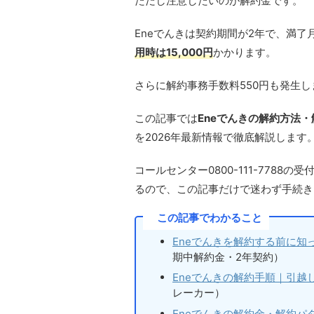
ただし注意したいのが解約金です。
Eneでんきは契約期間が2年で、満了
用時は15,000円
かかります。
さらに解約事務手数料550円も発生し
この記事では
Eneでんきの解約方法
を2026年最新情報で徹底解説します
コールセンター0800-111-778
るので、この記事だけで迷わず手続き
この記事でわかること
Eneでんきを解約する前に知
期中解約金・2年契約）
Eneでんきの解約手順｜引越
レーカー）
Eneでんきの解約金・解約パ