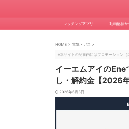
マッチングアプリ
動画配信サ
HOME
>
電気・ガス
>
※本サイトの記事内にはプロモーション（
イーエムアイのEn
し・解約金【2026
2026年6月3日