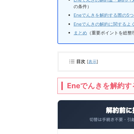
の条件）
Eneでんきを解約する際の5
Eneでんきの解約に関するよ
まとめ
（重要ポイントを総整
目次
[
表示
]
Eneでんきを解約