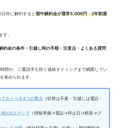
月以外に解約すると
期中解約金が通常5,000円・2年割適
ます。
・解約金の条件・引越し時の手順・注意点・よくある質問
。
8の受付時間や、二重請求を防ぐ連絡タイミングまで網羅してい
を進められます。
っておくべき4つの要点
（切替は不要・引越しは電話・
し時の5ステップ
（情報準備→電話→停止日→精算→ブ
ターンを比較
（他社切替と引越しの違い・期中解約金