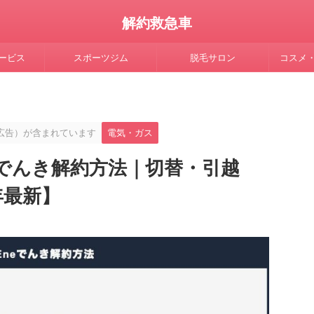
解約救急車
ービス
スポーツジム
脱毛サロン
コスメ
広告）が含まれています
電気・ガス
eでんき解約方法｜切替・引越
年最新】