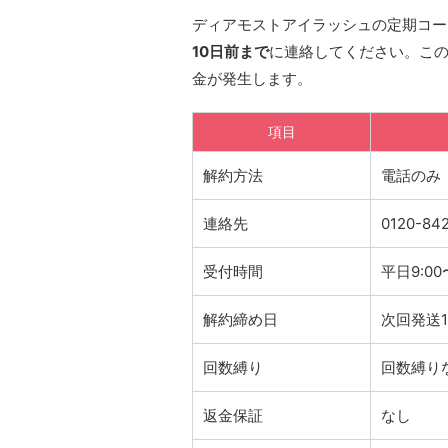
ディアモストアイラッシュの定期コー
10日前まで
に連絡してください。こ
金が発生します。
項目
解約方法
電話のみ
連絡先
0120-84
受付時間
平日9:00〜
解約締め日
次回発送
回数縛り
回数縛り
返金保証
なし