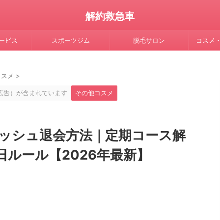
解約救急車
ービス
スポーツジム
脱毛サロン
コスメ
コスメ
>
広告）が含まれています
その他コスメ
ッシュ退会方法｜定期コース解
ルール【2026年最新】