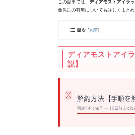
この記事では、
ディアモストアイラッ
金保証の有無についても詳しくまとめ
目次
[
表示
]
ディアモストアイラ
説】