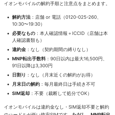
イオンモバイルの解約手順と注意点をまとめます。
解約方法
：店舗 or 電話（0120-025-260、
10:30〜19:30）
必要なもの
：本人確認情報＋ICCID（店舗は本
人確認書類も）
違約金
：なし（契約期間の縛りなし）
MNP転出手数料
：90日以内は最大16,500円、
91日以降は3,300円
日割り
：なし（月末近くの解約がお得）
月末日の解約
：毎月最終日は手続き不可
SIM返却
：不要（裁断して処分でOK）
イオンモバイルは違約金なし・SIM返却不要と解約
のハードルが低い格安SIMです。
ただし、MNP転出