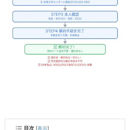
目次
[
表示
]